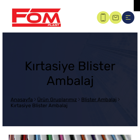
Kırtasiye Blister
Ambalaj
Anasayfa
Ürün Gruplarımız
Blister Ambalaj
Kırtasiye Blister Ambalaj