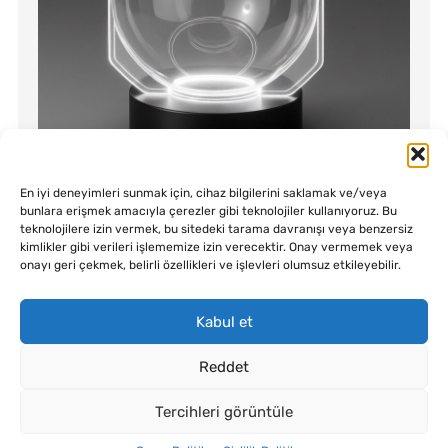
En iyi deneyimleri sunmak için, cihaz bilgilerini saklamak ve/veya
Küre Ambalaj Ø180 ,Ø190, Ø225
bunlara erişmek amacıyla çerezler gibi teknolojiler kullanıyoruz. Bu
teknolojilere izin vermek, bu sitedeki tarama davranışı veya benzersiz
kimlikler gibi verileri işlememize izin verecektir. Onay vermemek veya
onayı geri çekmek, belirli özellikleri ve işlevleri olumsuz etkileyebilir.
Kabul et
Reddet
Tercihleri görüntüle