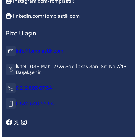
instagram.com/fomplastik
linkedin.com/fomplastik.com
Bize Ulaşın
info@fomplastik.com
İkitelli OSB Mah. 2723 Sok. İpkas San. Sit. No:7/1B
Başakşehir
0 212 803 07 34
Emrullah AYHAN
0 532 540 66 54
Facebook
X
Instagram