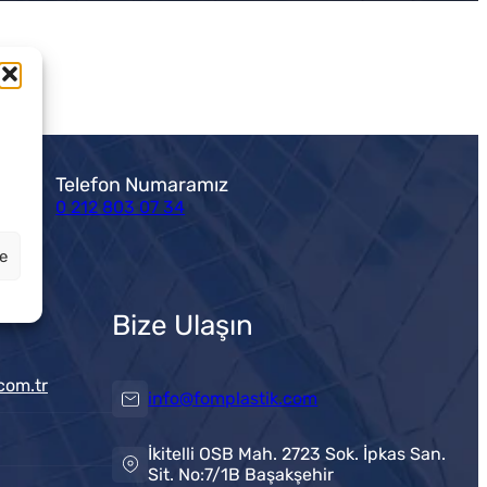
Telefon Numaramız
0 212 803 07 34
le
Bize Ulaşın
com.tr
info@fomplastik.com
İkitelli OSB Mah. 2723 Sok. İpkas San.
Sit. No:7/1B Başakşehir