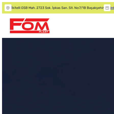
İkitelli OSB Mah. 2723 Sok. İpkas San. Sit. No:7/1B Başakşehir
in