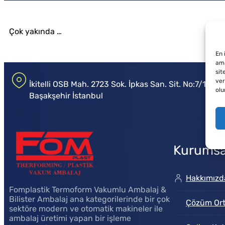
Çok yakında …
En 
ama
sit
ver
İkitelli OSB Mah. 2723 Sok. İpkas San. Sit. No:7/1B
olu
Başakşehir İstanbul
Kurumsa
Hakkımızd
Fomplastik Termoform Vakumlu Ambalaj &
Bilister Ambalaj ana kategorilerinde bir çok
Çözüm Ort
sektöre modern ve otomatik makineler ile
ambalaj üretimi yapan bir işleme