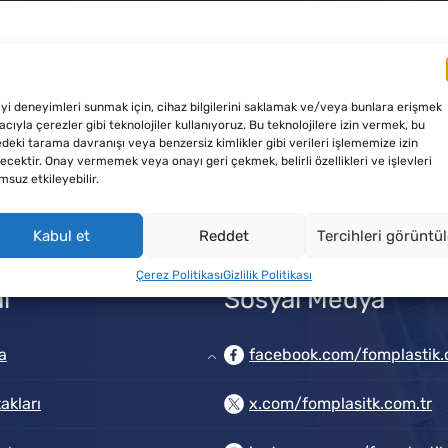
iyi deneyimleri sunmak için, cihaz bilgilerini saklamak ve/veya bunlara erişmek
cıyla çerezler gibi teknolojiler kullanıyoruz. Bu teknolojilere izin vermek, bu
edeki tarama davranışı veya benzersiz kimlikler gibi verileri işlememize izin
ecektir. Onay vermemek veya onayı geri çekmek, belirli özellikleri ve işlevleri
Email Adresimiz
msuz etkileyebilir.
info@fomplastik.com
Kabul et
Reddet
Tercihleri görüntü
Çerez Politikası
Gizlilik Politikası
l
Sosyal Medya
a
facebook.com/fomplastik.
akları
x.com/fomplasitk.com.tr